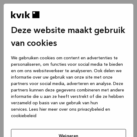
Deze website maakt gebruik
van cookies
We gebruiken cookies om content en advertenties te
personaliseren, om functies voor social media te bieden
en om ons websiteverkeer te analyseren. Ook delen we
informatie over uw gebruik van onze site met onze
partners voor social media, adverteren en analyse. Deze
partners kunnen deze gegevens combineren met andere
informatie die u aan ze heeft verstrekt of die ze hebben
verzameld op basis van uw gebruik van hun
services.
Lees hier meer over ons privacybeleid en
cookiebeleid
Application error: a client-side exception has occurred
while
loading
www.kvik.be
(see the browser console for more
Weigeren