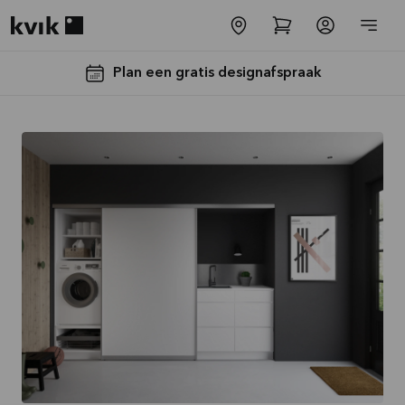
Kvik logo
Plan een gratis designafspraak
Tot €5000,-
GRATIS
toestellen*
Bekijk
aanbieding