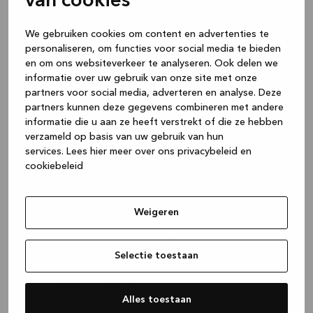
van cookies
We gebruiken cookies om content en advertenties te
personaliseren, om functies voor social media te bieden
en om ons websiteverkeer te analyseren. Ook delen we
Van de moestuin of vers
informatie over uw gebruik van onze site met onze
van de markt: ruim het op
partners voor social media, adverteren en analyse. Deze
partners kunnen deze gegevens combineren met andere
met stijl
informatie die u aan ze heeft verstrekt of die ze hebben
verzameld op basis van uw gebruik van hun
services.
Lees hier meer over ons privacybeleid en
Als je bijkeuken wordt gebruikt als tweede werkplek
cookiebeleid
om grote diners klaar te maken, luister dan goed. Een
modern, goed uitgerust aanrecht is slechts het halve
werk. Je hebt een goede voorbereidingsplek nodig
Weigeren
om ervoor te zorgen dat je bijkeuken niet in een
rommelige nachtmerrie verandert. We raden een
degelijke
diepe wasbak
en een sterke
keukenkraan
Selectie toestaan
aan die bij jou, jouw voedselbereiding en uiteraard
jouw dinerplannen past.
Alles toestaan