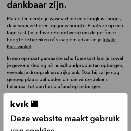
dankbaar zijn.
Plaats ten eerste je wasmachine en droogkast hoger,
daar waar ze horen, op jouw hoogte. Plaats ze op een
lage kast (in je favoriete ontwerp) om de perfecte
hoogte te bereiken of vraag om advies in je
lokale
Kvik-winkel
.
In een op maat gemaakte schuifdeurkast kun je zowel
je gewone kleding
als
huisdhoudproducten opbergen,
evenals je droogrek en strijkplank. Daarbij zal je nog
genoeg plaats behouden om die winterdekens
helemaal tot aan het plafond op te bergen.
Deze website maakt gebruik