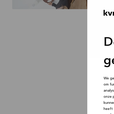
D
g
We geb
om fun
analys
onze p
kunne
heeft 