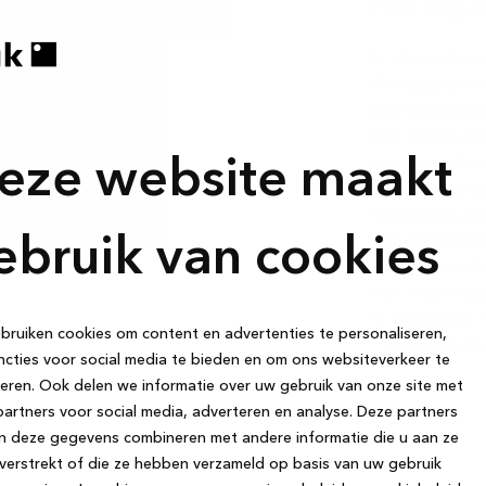
Het orga
In alle keuken
We hebben het 
een welbepaal
Het sociale le
eten bereiden 
eze website maakt
5 stappen door
het ontbijt, 
georganiseerd
ebruik van cookies
5 aparte werkz
niet in de weg
in gevaar. De r
ruiken cookies om content en advertenties te personaliseren,
- is de conver
cties voor social media te bieden en om ons websiteverkeer te
eren. Ook delen we informatie over uw gebruik van onze site met
artners voor social media, adverteren en analyse. Deze partners
n deze gegevens combineren met andere informatie die u aan ze
verstrekt of die ze hebben verzameld op basis van uw gebruik