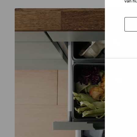
van hu
Selec
toest