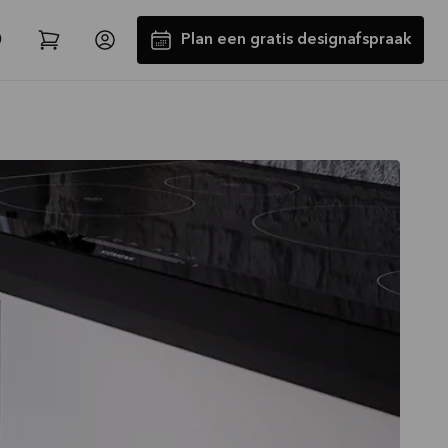
Plan een gratis designafspraak
Tot €5000,- GRATIS toestellen*
Bekijk aanbieding