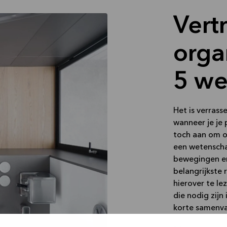
Vert
orga
5 we
Het is verrass
wanneer je je 
toch aan om o
een wetenscha
bewegingen en 
belangrijkste 
hierover te le
die nodig zijn
korte samenva