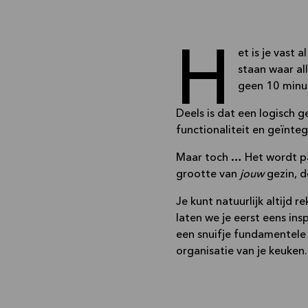
Het is je vast al eens overvallen, dat fantastische gevoel in een keuken te
staan waar al
geen 10 minut
Deels is dat een logisch g
functionaliteit en geïnte
Maar toch … Het wordt p
grootte van
jouw
gezin, d
Je kunt natuurlijk altijd 
laten we je eerst eens ins
een snuifje fundamentele
organisatie van je keuken.