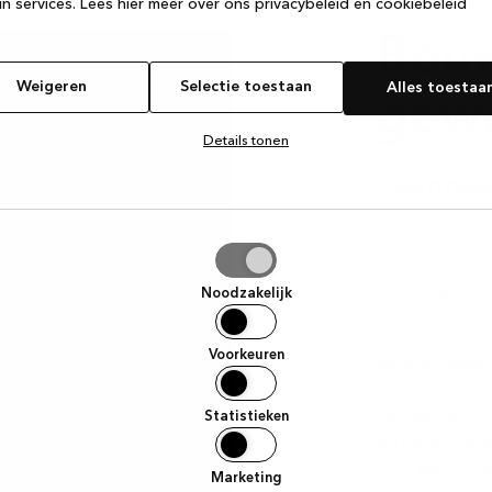
n services.
Lees hier meer over ons privacybeleid en cookiebeleid
Bou
Weigeren
Selectie toestaan
Alles toestaa
gewo
Details tonen
- wannee
Met je nieuwe 
tie
met de juiste 
aan
zonder gedoe 
Noodzakelijk
uitgerust om d
Voorkeuren
Iedereen
Statistieken
Elk van de 5 
sorteren is en
voor één sorte
Marketing