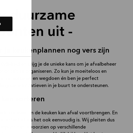
w duurzame
n
onten uit -
r je keukenplannen nog vers zijn
Kvik-keuken krijg je de unieke kans om je afvalbeheer
prioriteit te organiseren. Zo kun je moeiteloos en
afval sorteren en wegdoen én ben je perfect
e groene initiatieven in je buurt te ondersteunen.
 kan sorteren
werkprocessen in de keuken kan afval voortbrengen. En
kel effectief als het ook eenvoudig is. Wij pleiten dus
erpunt dat is voorzien op verschillende