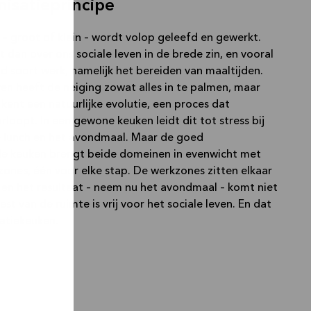
nisatieprincipe
s – groot of klein – wordt volop geleefd en gewerkt.
dan over ons sociale leven in de brede zin, en vooral
d soort werk, namelijk het bereiden van maaltijden.
ven heeft de neiging zowat alles in te palmen, maar
kent een natuurlijke evolutie, een proces dat
loopt. In een gewone keuken leidt dit tot stress bij
de lunch en het avondmaal. Maar de goed
e keuken brengt beide domeinen in evenwicht met
ones, één voor elke stap. De werkzones zitten elkaar
 en het resultaat – neem nu het avondmaal – komt niet
est van de ruimte is vrij voor het sociale leven. En dat
satiekeuken.