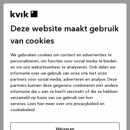
Deze website maakt gebruik
van cookies
We gebruiken cookies om content en advertenties te
personaliseren, om functies voor social media te bieden
en om ons websiteverkeer te analyseren. Ook delen we
informatie over uw gebruik van onze site met onze
partners voor social media, adverteren en analyse. Deze
partners kunnen deze gegevens combineren met andere
informatie die u aan ze heeft verstrekt of die ze hebben
verzameld op basis van uw gebruik van hun
services.
Lees hier meer over ons privacybeleid en
cookiebeleid
Application error: a client-side exception has occurred
while
loading
www.kvik.be
(see the browser console for more
Weigeren