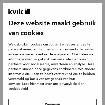
Deze website maakt gebruik
van cookies
We gebruiken cookies om content en advertenties te
personaliseren, om functies voor social media te bieden
en om ons websiteverkeer te analyseren. Ook delen we
informatie over uw gebruik van onze site met onze
partners voor social media, adverteren en analyse. Deze
partners kunnen deze gegevens combineren met andere
informatie die u aan ze heeft verstrekt of die ze hebben
verzameld op basis van uw gebruik van hun
services.
Lees hier meer over ons privacybeleid en
cookiebeleid
Application error: a client-side exception has occurred
while
loading
www.kvik.be
(see the browser console for more
Weigeren