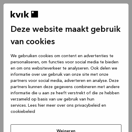
Deze website maakt gebruik
van cookies
We gebruiken cookies om content en advertenties te
personaliseren, om functies voor social media te bieden
en om ons websiteverkeer te analyseren. Ook delen we
informatie over uw gebruik van onze site met onze
partners voor social media, adverteren en analyse. Deze
partners kunnen deze gegevens combineren met andere
informatie die u aan ze heeft verstrekt of die ze hebben
verzameld op basis van uw gebruik van hun
services.
Lees hier meer over ons privacybeleid en
cookiebeleid
Application error: a client-side exception has occurred
while
loading
www.kvik.be
(see the browser console for more
Weigeren