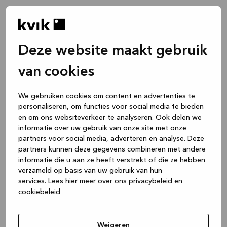
Deze website maakt gebruik
van cookies
We gebruiken cookies om content en advertenties te
personaliseren, om functies voor social media te bieden
en om ons websiteverkeer te analyseren. Ook delen we
informatie over uw gebruik van onze site met onze
partners voor social media, adverteren en analyse. Deze
partners kunnen deze gegevens combineren met andere
informatie die u aan ze heeft verstrekt of die ze hebben
verzameld op basis van uw gebruik van hun
services.
Lees hier meer over ons privacybeleid en
cookiebeleid
Application error: a client-side exception has occurred
while
loading
www.kvik.be
(see the browser console for more
Weigeren