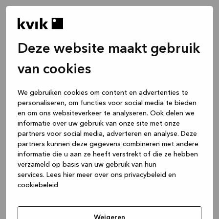
Deze website maakt gebruik
van cookies
We gebruiken cookies om content en advertenties te
personaliseren, om functies voor social media te bieden
en om ons websiteverkeer te analyseren. Ook delen we
informatie over uw gebruik van onze site met onze
partners voor social media, adverteren en analyse. Deze
partners kunnen deze gegevens combineren met andere
informatie die u aan ze heeft verstrekt of die ze hebben
verzameld op basis van uw gebruik van hun
services.
Lees hier meer over ons privacybeleid en
cookiebeleid
Application error: a client-side exception has occurred
while
loading
www.kvik.be
(see the browser console for more
Weigeren