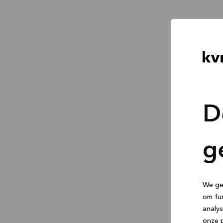
D
g
We geb
om fun
analys
onze p