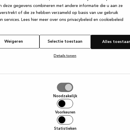
n deze gegevens combineren met andere informatie die u aan ze
verstrekt of die ze hebben verzameld op basis van uw gebruik
e exception has occurred
while loading
www.kvik.be
(see the browse
n services.
Lees hier meer over ons privacybeleid en cookiebeleid
Weigeren
Selectie toestaan
Alles toestaa
Details tonen
tie
aan
Noodzakelijk
Voorkeuren
Statistieken