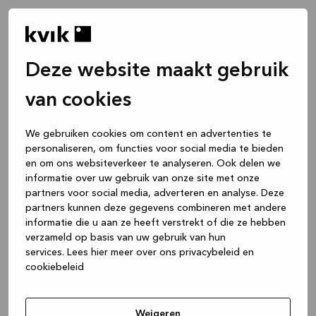
Deze website maakt gebruik
van cookies
We gebruiken cookies om content en advertenties te
personaliseren, om functies voor social media te bieden
en om ons websiteverkeer te analyseren. Ook delen we
informatie over uw gebruik van onze site met onze
partners voor social media, adverteren en analyse. Deze
partners kunnen deze gegevens combineren met andere
informatie die u aan ze heeft verstrekt of die ze hebben
verzameld op basis van uw gebruik van hun
services.
Lees hier meer over ons privacybeleid en
cookiebeleid
Application error: a client-side exception has occurred
while
loading
www.kvik.be
(see the browser console for more
Weigeren