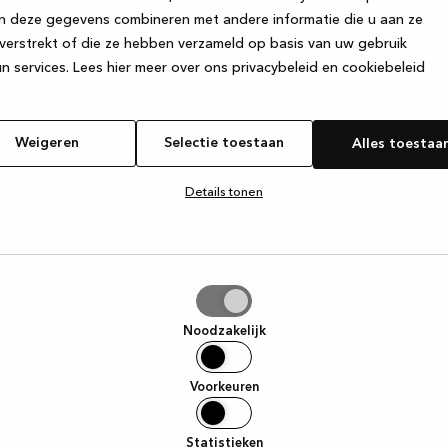
n deze gegevens combineren met andere informatie die u aan ze
verstrekt of die ze hebben verzameld op basis van uw gebruik
e exception has occurred
while loading
www.kvik.be
(see the browse
n services.
Lees hier meer over ons privacybeleid en cookiebeleid
Weigeren
Selectie toestaan
Alles toestaa
Details tonen
tie
aan
Noodzakelijk
Voorkeuren
Statistieken