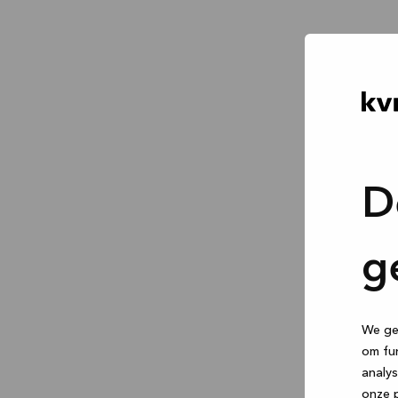
D
g
We geb
om fun
analys
onze p