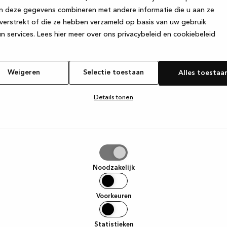
n deze gegevens combineren met andere informatie die u aan ze
verstrekt of die ze hebben verzameld op basis van uw gebruik
e exception has occurred
while loading
www.kvik.be
(see the browse
n services.
Lees hier meer over ons privacybeleid en cookiebeleid
Weigeren
Selectie toestaan
Alles toestaa
Details tonen
tie
aan
Noodzakelijk
Voorkeuren
Statistieken