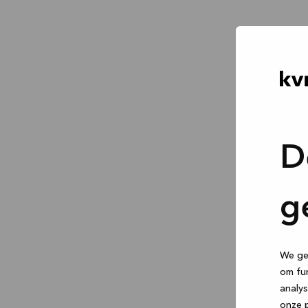
D
g
We geb
om fun
analys
onze p