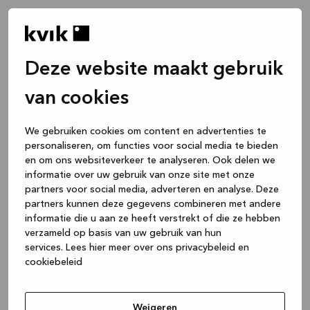
Deze website maakt gebruik
van cookies
We gebruiken cookies om content en advertenties te
personaliseren, om functies voor social media te bieden
en om ons websiteverkeer te analyseren. Ook delen we
informatie over uw gebruik van onze site met onze
partners voor social media, adverteren en analyse. Deze
partners kunnen deze gegevens combineren met andere
informatie die u aan ze heeft verstrekt of die ze hebben
verzameld op basis van uw gebruik van hun
services.
Lees hier meer over ons privacybeleid en
cookiebeleid
Application error: a client-side exception has occurred
while
loading
www.kvik.be
(see the browser console for more
Weigeren