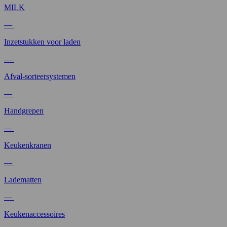
MILK
—
Inzetstukken voor laden
—
Afval-sorteersystemen
—
Handgrepen
—
Keukenkranen
—
Ladematten
—
Keukenaccessoires