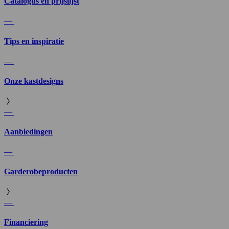
Catalogus en prijslijst
—
Tips en inspiratie
—
Onze kastdesigns
—
Aanbiedingen
—
Garderobeproducten
—
Financiering