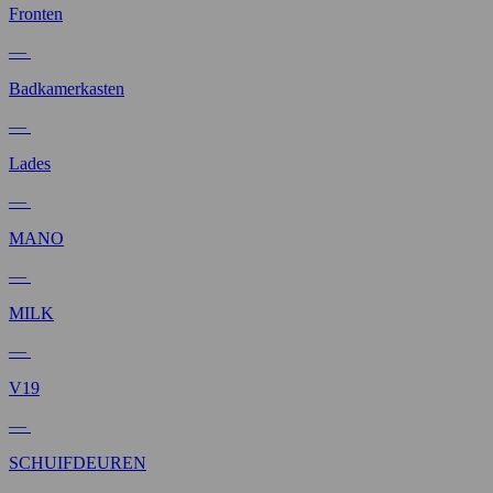
Fronten
—
Badkamerkasten
—
Lades
—
MANO
—
MILK
—
V19
—
SCHUIFDEUREN