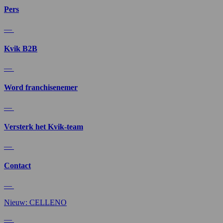
Pers
—
Kvik B2B
—
Word franchisenemer
—
Versterk het Kvik-team
—
Contact
—
Nieuw: CELLENO
—