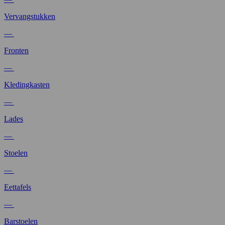
Vervangstukken
—
Fronten
—
Kledingkasten
—
Lades
—
Stoelen
—
Eettafels
—
Barstoelen