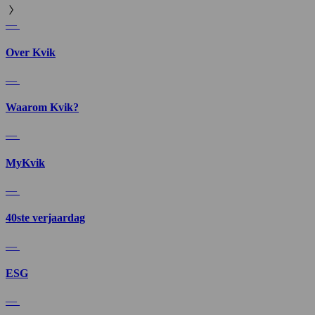
—
Over Kvik
—
Waarom Kvik?
—
MyKvik
—
40ste verjaardag
—
ESG
—