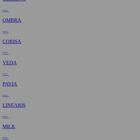
—
OMBRA
—
CORISA
—
VEDA
—
PAVIA
—
LINEARIS
—
MILK
—