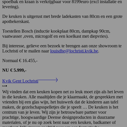
spoelbak en kraan is verkrijgbaar voor 8199euro (excl installatie en
levering).
De keuken is uitgerust met brede ladekasten van 80cm en een grote
apothekerskast.
Toestellen Bosch (inductie kookplaat 80cm, dampkap 90cm,
vaatwasser ,oven, microgolf en een koelkast met diepvries).
Bij interesse, gelieve een bezoek te brengen aan onze showroom te
Lochristi of te mailen naar
louisdhe@lochristi.kvik.be
.
Normaal € 16.455,-
NU € 5.999,-
Kvik Gent Lochristi
Wij vinden dat een keuken kopen net zo leuk moet zijn als het leven
in die keuken. Alle maaltijden die je klaarmaakt, de gesprekken met
vrienden bij een glas wijn, het huiswerk dat de kinderen aan tafel
maken, de gezelschapsspelletjes die je speelt … De keuken is het
centrum van je leven. Wij zijn je betrouwbare partner voor
prachtige, hoogwaardige Deense designproducten in duurzame
materialen, of je nu op zoek bent naar een keuken, badkamer of