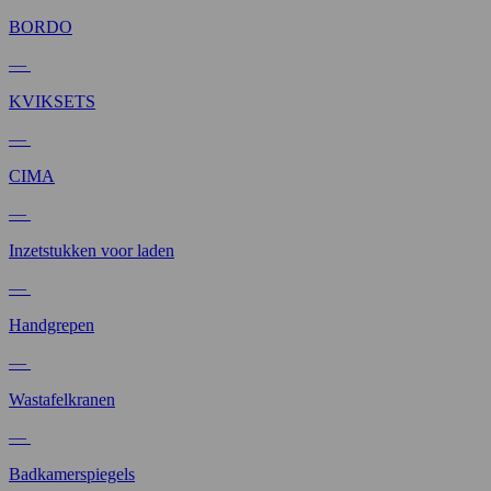
BORDO
—
KVIKSETS
—
CIMA
—
Inzetstukken voor laden
—
Handgrepen
—
Wastafelkranen
—
Badkamerspiegels