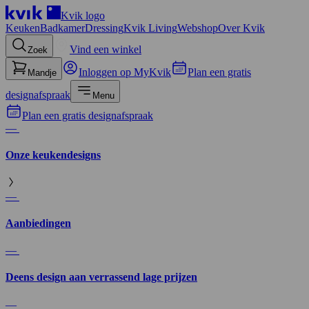
Kvik logo
Keuken
Badkamer
Dressing
Kvik Living
Webshop
Over Kvik
Vind een winkel
Zoek
Inloggen op MyKvik
Plan een gratis
Mandje
designafspraak
Menu
Plan een gratis designafspraak
—
Onze keukendesigns
—
Aanbiedingen
—
Deens design aan verrassend lage prijzen
—