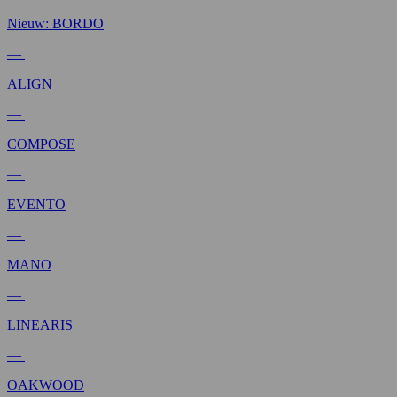
Nieuw: BORDO
—
ALIGN
—
COMPOSE
—
EVENTO
—
MANO
—
LINEARIS
—
OAKWOOD