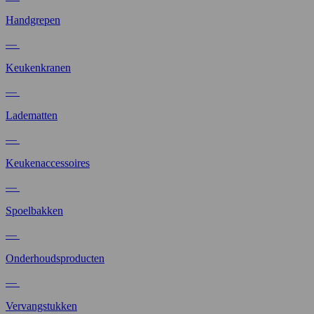
Handgrepen
—
Keukenkranen
—
Ladematten
—
Keukenaccessoires
—
Spoelbakken
—
Onderhoudsproducten
—
Vervangstukken