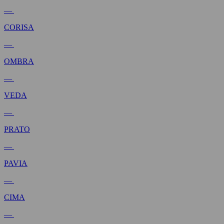
—
CORISA
—
OMBRA
—
VEDA
—
PRATO
—
PAVIA
—
CIMA
—