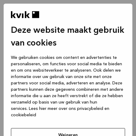
Deze website maakt gebruik
van cookies
We gebruiken cookies om content en advertenties te
personaliseren, om functies voor social media te bieden
en om ons websiteverkeer te analyseren. Ook delen we
informatie over uw gebruik van onze site met onze
partners voor social media, adverteren en analyse. Deze
partners kunnen deze gegevens combineren met andere
informatie die u aan ze heeft verstrekt of die ze hebben
verzameld op basis van uw gebruik van hun
services.
Lees hier meer over ons privacybeleid en
cookiebeleid
Application error: a client-side exception has occurred
while
loading
www.kvik.be
(see the browser console for more
Weigeren