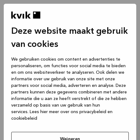
Deze website maakt gebruik
van cookies
We gebruiken cookies om content en advertenties te
personaliseren, om functies voor social media te bieden
en om ons websiteverkeer te analyseren. Ook delen we
informatie over uw gebruik van onze site met onze
partners voor social media, adverteren en analyse. Deze
partners kunnen deze gegevens combineren met andere
informatie die u aan ze heeft verstrekt of die ze hebben
verzameld op basis van uw gebruik van hun
services.
Lees hier meer over ons privacybeleid en
cookiebeleid
Application error: a client-side exception has occurred
while
loading
www.kvik.be
(see the browser console for more
Weigeren