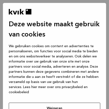
Deze website maakt gebruik
van cookies
We gebruiken cookies om content en advertenties te
personaliseren, om functies voor social media te bieden
en om ons websiteverkeer te analyseren. Ook delen we
informatie over uw gebruik van onze site met onze
partners voor social media, adverteren en analyse. Deze
partners kunnen deze gegevens combineren met andere
informatie die u aan ze heeft verstrekt of die ze hebben
verzameld op basis van uw gebruik van hun
services.
Lees hier meer over ons privacybeleid en
cookiebeleid
Application error: a client-side exception has occurred
while
loading
www.kvik.be
(see the browser console for more
Weigeren