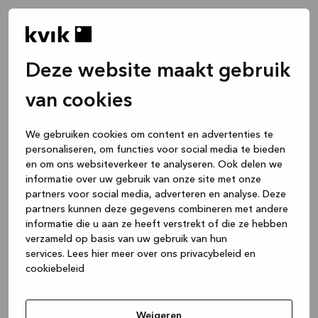
Deze website maakt gebruik
van cookies
We gebruiken cookies om content en advertenties te
personaliseren, om functies voor social media te bieden
en om ons websiteverkeer te analyseren. Ook delen we
informatie over uw gebruik van onze site met onze
partners voor social media, adverteren en analyse. Deze
partners kunnen deze gegevens combineren met andere
informatie die u aan ze heeft verstrekt of die ze hebben
verzameld op basis van uw gebruik van hun
services.
Lees hier meer over ons privacybeleid en
cookiebeleid
Application error: a client-side exception has occurred
while
loading
www.kvik.be
(see the browser console for more
Weigeren