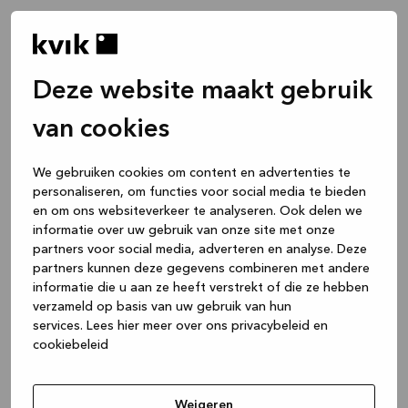
Deze website maakt gebruik
van cookies
We gebruiken cookies om content en advertenties te
personaliseren, om functies voor social media te bieden
en om ons websiteverkeer te analyseren. Ook delen we
informatie over uw gebruik van onze site met onze
partners voor social media, adverteren en analyse. Deze
partners kunnen deze gegevens combineren met andere
informatie die u aan ze heeft verstrekt of die ze hebben
verzameld op basis van uw gebruik van hun
services.
Lees hier meer over ons privacybeleid en
cookiebeleid
Application error: a client-side exception has occurred
while
loading
www.kvik.be
(see the browser console for more
Weigeren