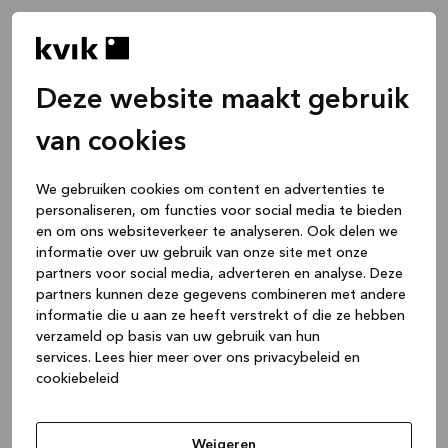
Deze website maakt gebruik
van cookies
We gebruiken cookies om content en advertenties te
personaliseren, om functies voor social media te bieden
en om ons websiteverkeer te analyseren. Ook delen we
informatie over uw gebruik van onze site met onze
partners voor social media, adverteren en analyse. Deze
partners kunnen deze gegevens combineren met andere
informatie die u aan ze heeft verstrekt of die ze hebben
verzameld op basis van uw gebruik van hun
services.
Lees hier meer over ons privacybeleid en
cookiebeleid
Application error: a client-side exception has occurred
while
loading
www.kvik.be
(see the browser console for more
Weigeren