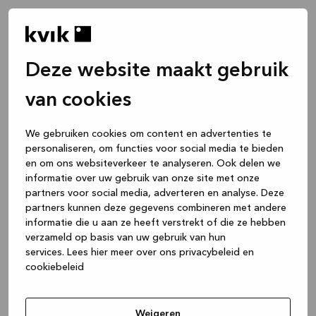
Deze website maakt gebruik
van cookies
We gebruiken cookies om content en advertenties te
personaliseren, om functies voor social media te bieden
en om ons websiteverkeer te analyseren. Ook delen we
informatie over uw gebruik van onze site met onze
partners voor social media, adverteren en analyse. Deze
partners kunnen deze gegevens combineren met andere
informatie die u aan ze heeft verstrekt of die ze hebben
verzameld op basis van uw gebruik van hun
services.
Lees hier meer over ons privacybeleid en
cookiebeleid
Application error: a client-side exception has occurred
while
loading
www.kvik.be
(see the browser console for more
Weigeren