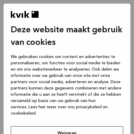
Deze website maakt gebruik
van cookies
We gebruiken cookies om content en advertenties te
personaliseren, om functies voor social media te bieden
en om ons websiteverkeer te analyseren. Ook delen we
informatie over uw gebruik van onze site met onze
partners voor social media, adverteren en analyse. Deze
partners kunnen deze gegevens combineren met andere
informatie die u aan ze heeft verstrekt of die ze hebben
verzameld op basis van uw gebruik van hun
services.
Lees hier meer over ons privacybeleid en
cookiebeleid
Application error: a client-side exception has occurred
while
loading
www.kvik.be
(see the browser console for more
Weigeren