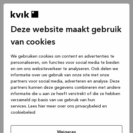
Deze website maakt gebruik
van cookies
We gebruiken cookies om content en advertenties te
personaliseren, om functies voor social media te bieden
en om ons websiteverkeer te analyseren. Ook delen we
informatie over uw gebruik van onze site met onze
partners voor social media, adverteren en analyse. Deze
partners kunnen deze gegevens combineren met andere
informatie die u aan ze heeft verstrekt of die ze hebben
verzameld op basis van uw gebruik van hun
services.
Lees hier meer over ons privacybeleid en
cookiebeleid
Application error: a client-side exception has occurred
while
loading
www.kvik.be
(see the browser console for more
Weigeren