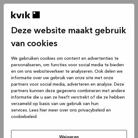
Deze website maakt gebruik
van cookies
We gebruiken cookies om content en advertenties te
personaliseren, om functies voor social media te bieden
en om ons websiteverkeer te analyseren. Ook delen we
informatie over uw gebruik van onze site met onze
partners voor social media, adverteren en analyse. Deze
partners kunnen deze gegevens combineren met andere
informatie die u aan ze heeft verstrekt of die ze hebben
verzameld op basis van uw gebruik van hun
services.
Lees hier meer over ons privacybeleid en
cookiebeleid
Application error: a client-side exception has occurred
while
loading
www.kvik.be
(see the browser console for more
Weigeren