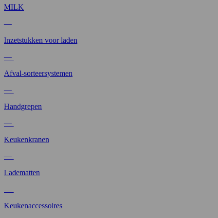
MILK
—
Inzetstukken voor laden
—
Afval-sorteersystemen
—
Handgrepen
—
Keukenkranen
—
Ladematten
—
Keukenaccessoires