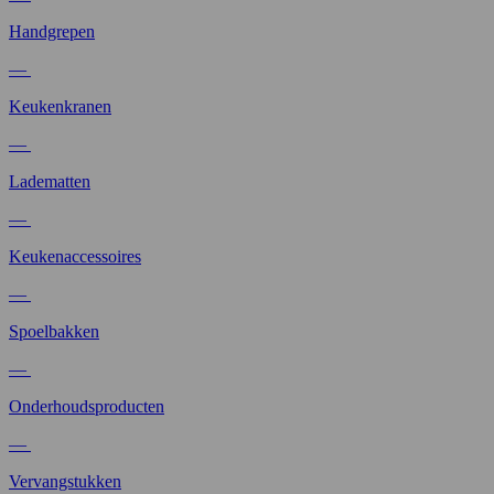
Handgrepen
—
Keukenkranen
—
Ladematten
—
Keukenaccessoires
—
Spoelbakken
—
Onderhoudsproducten
—
Vervangstukken