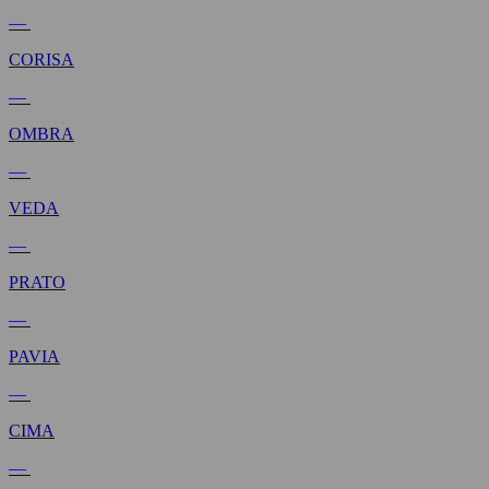
—
CORISA
—
OMBRA
—
VEDA
—
PRATO
—
PAVIA
—
CIMA
—