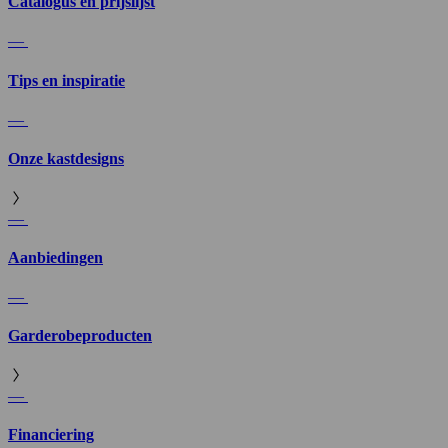
Catalogus en prijslijst
—
Tips en inspiratie
—
Onze kastdesigns
—
Aanbiedingen
—
Garderobeproducten
—
Financiering