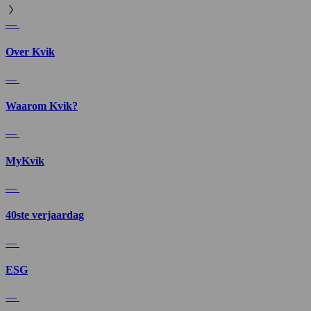
—
Over Kvik
—
Waarom Kvik?
—
MyKvik
—
40ste verjaardag
—
ESG
—