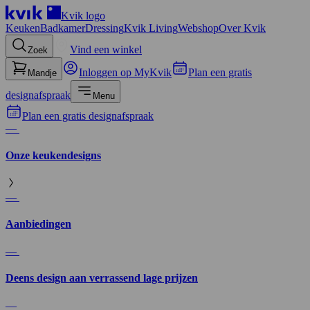
Kvik logo
Keuken
Badkamer
Dressing
Kvik Living
Webshop
Over Kvik
Vind een winkel
Zoek
Inloggen op MyKvik
Plan een gratis
Mandje
designafspraak
Menu
Plan een gratis designafspraak
—
Onze keukendesigns
—
Aanbiedingen
—
Deens design aan verrassend lage prijzen
—