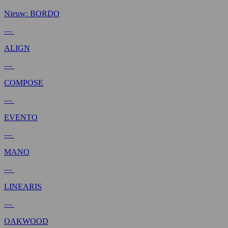
Nieuw: BORDO
—
ALIGN
—
COMPOSE
—
EVENTO
—
MANO
—
LINEARIS
—
OAKWOOD