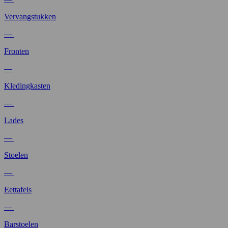
Vervangstukken
—
Fronten
—
Kledingkasten
—
Lades
—
Stoelen
—
Eettafels
—
Barstoelen