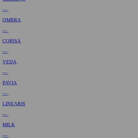
—
OMBRA
—
CORISA
—
VEDA
—
PAVIA
—
LINEARIS
—
MILK
—