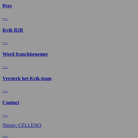
Pers
—
Kvik B2B
—
Word franchisenemer
—
Versterk het Kvik-team
—
Contact
—
Nieuw: CELLENO
—