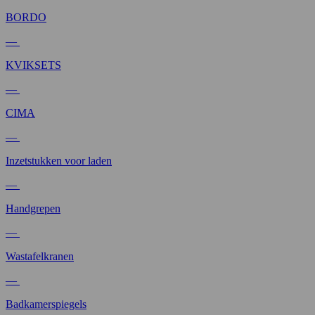
BORDO
—
KVIKSETS
—
CIMA
—
Inzetstukken voor laden
—
Handgrepen
—
Wastafelkranen
—
Badkamerspiegels