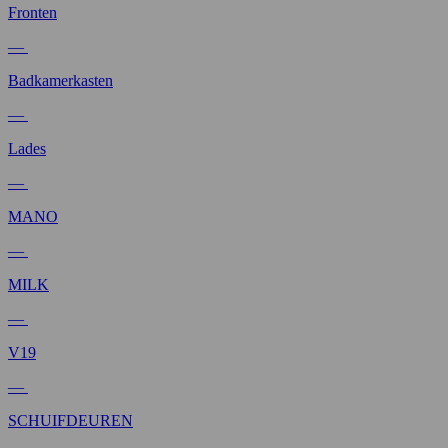
Fronten
—
Badkamerkasten
—
Lades
—
MANO
—
MILK
—
V19
—
SCHUIFDEUREN