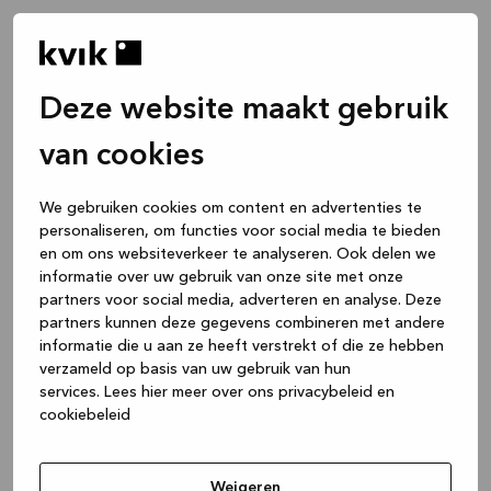
Deze website maakt gebruik
van cookies
We gebruiken cookies om content en advertenties te
personaliseren, om functies voor social media te bieden
en om ons websiteverkeer te analyseren. Ook delen we
informatie over uw gebruik van onze site met onze
partners voor social media, adverteren en analyse. Deze
partners kunnen deze gegevens combineren met andere
informatie die u aan ze heeft verstrekt of die ze hebben
verzameld op basis van uw gebruik van hun
services.
Lees hier meer over ons privacybeleid en
cookiebeleid
Application error: a client-side exception has occurred
while
loading
www.kvik.be
(see the browser console for more
Weigeren