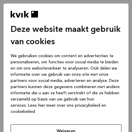
Deze website maakt gebruik
van cookies
We gebruiken cookies om content en advertenties te
personaliseren, om functies voor social media te bieden
en om ons websiteverkeer te analyseren. Ook delen we
informatie over uw gebruik van onze site met onze
partners voor social media, adverteren en analyse. Deze
partners kunnen deze gegevens combineren met andere
informatie die u aan ze heeft verstrekt of die ze hebben
verzameld op basis van uw gebruik van hun
services.
Lees hier meer over ons privacybeleid en
cookiebeleid
Application error: a client-side exception has occurred
while
loading
www.kvik.be
(see the browser console for more
Weigeren